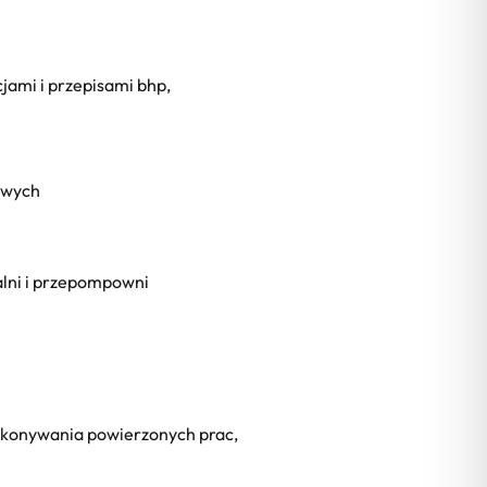
cjami i przepisami bhp,
owych
lni i przepompowni
ykonywania powierzonych prac,