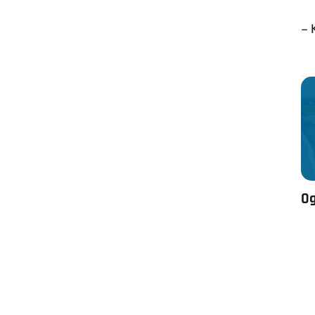
– 
Og