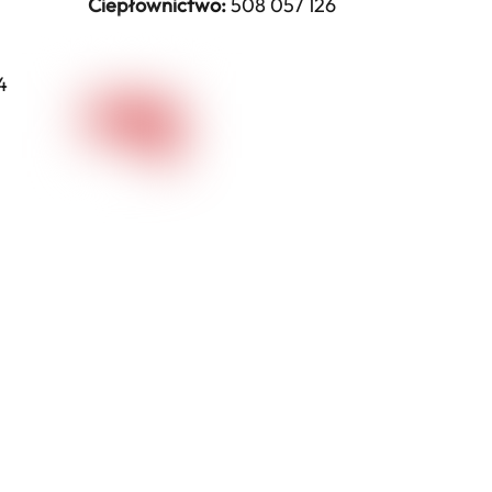
Ciepłownictwo:
508 057 126
4