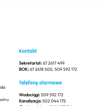
Back
To
Top
Kontakt
Sekretariat:
67 2617 499
BOK:
67 2618 500
,
509 592 172
Telefony alarmowe
lda
Wodociągi:
509 592 172
estru
Kanalizacja:
502 044 175