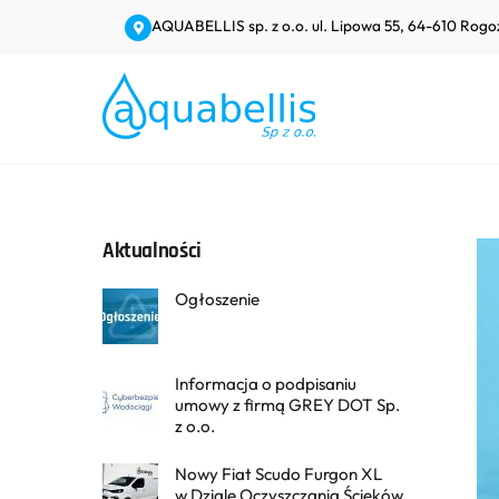
Skip
AQUABELLIS sp. z o.o. ul. Lipowa 55, 64-610 Rogo
to
content
Aktualności
Ogłoszenie
Informacja o podpisaniu
umowy z firmą GREY DOT Sp.
z o.o.
Nowy Fiat Scudo Furgon XL
w Dziale Oczyszczania Ścieków