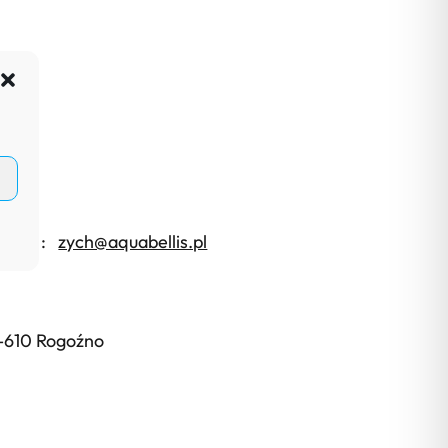
.
ziału :
zych@aquabellis.pl
64-610 Rogoźno