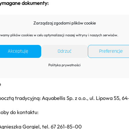
ymagane dokumenty:
CV z opisem przebiegu pracy zawodowej,
Zarządzaj zgodami plików cookie
dokument potwierdzający wykształcenie,
wamy plików cookies w celu optymalizacji naszej witryny i naszych serwisów.
dokumenty potwierdzające zdobyte umiejętności i kwalifikacje
Akceptuję
Odrzuć
Preferencje
magane dokumenty prosimy przesyłać do działu kadr:
Polityka prywatności
pocztą mailową:
gorgiel@aquabellis.pl
, lub Kierownika D
b
pocztą tradycyjną: Aquabellis Sp. z o.o., ul. Lipowa 55, 
oby do kontaktu:
Agnieszka Gorgiel, tel. 67 261-85-00