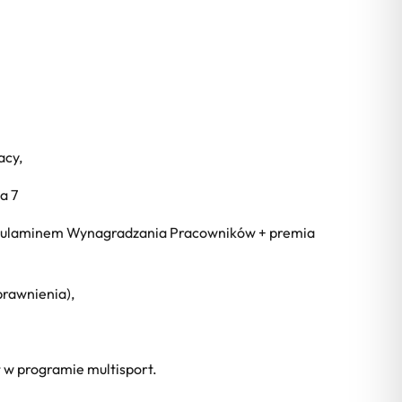
acy,
a 7
egulaminem Wynagradzania Pracowników + premia
prawnienia),
 w programie multisport.