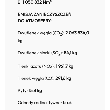
3
E:
1 050 832 Nm
EMISJA ZANIECZYSZCZEŃ
DO ATMOSFERY:
Dwutlenek węgla (CO
):
2 063 834,0
2
kg
Dwutlenek siarki (SO
):
84,1 kg
2
Tlenki azotu (NOx):
1 961,7 kg
Tlenek węgla (CO):
291,6 kg
Pyły:
15,3 kg
Odpady radioaktywne:
brak