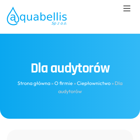
Skip
Men
to
content
Dla audytorów
Strona główna
»
O firmie
»
Ciepłownictwo
»
Dla
audytorów