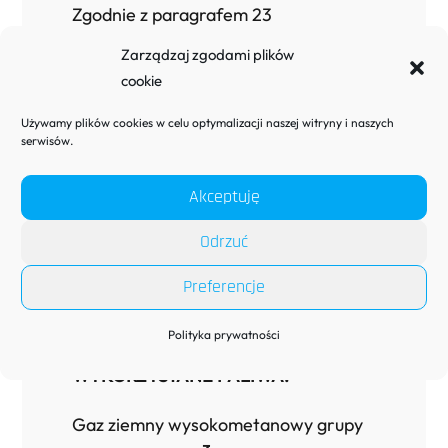
Zgodnie z paragrafem 23
Rozporządzenia Ministra Gospodarki
Zarządzaj zgodami plików
z dnia 15 stycznia 2007 roku
cookie
w sprawie szczegółowych warunków
funkcjonowania systemów
Używamy plików cookies w celu optymalizacji naszej witryny i naszych
serwisów.
ciepłowniczych, Aquabellis Sp. z o.o.
przedstawia strukturę
wykorzystanych w 2025 roku paliw
Akceptuję
pierwotnych do produkcji energii
Odrzuć
cieplnej z kotłowni K-1 (13,8 MW)
zasilającej sieć ciepłowniczą
Preferencje
oraz wynikające z tego wielkości
emisji zanieczyszczeń.
Polityka prywatności
WYKORZYSTANE PALIWA:
Gaz ziemny wysokometanowy grupy