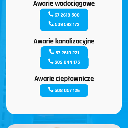
Awarie wodociągowe
67 2618 500
509 592 172
Awarie kanalizacyjne
67 2610 231
502 044 175
Awarie ciepłownicze
508 057 126