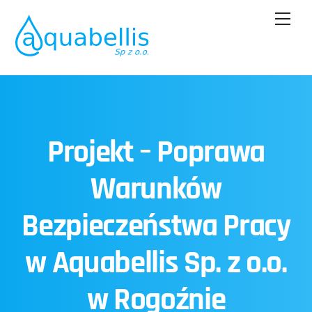
Skip
Men
to
content
Projekt – Poprawa
Warunków
Bezpieczeństwa Pracy
w Aquabellis Sp. z o.o.
w Rogoźnie