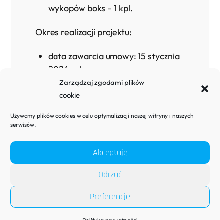
wykopów boks – 1 kpl.
Okres realizacji projektu:
data zawarcia umowy: 15 stycznia
2024 rok,
zakończenie projektu: 26 marca
Zarządzaj zgodami plików
2024 rok.
cookie
Używamy plików cookies w celu optymalizacji naszej witryny i naszych
serwisów.
Akceptuję
Odrzuć
Back
Preferencje
To
Top
Polityka prywatności