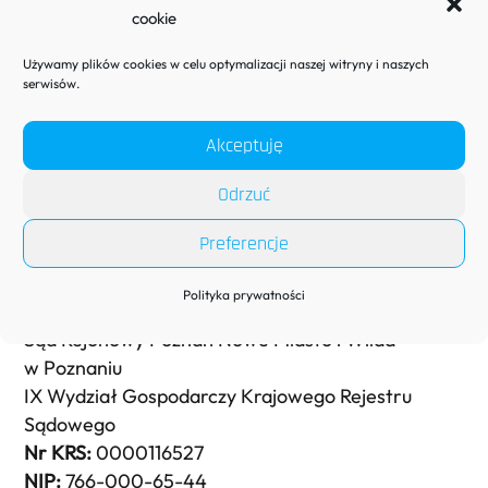
cookie
Back
To
Używamy plików cookies w celu optymalizacji naszej witryny i naszych
Top
serwisów.
Akceptuję
Dane adresowe
Odrzuć
AQUABELLIS Sp. z o.o.
Preferencje
ul. Lipowa 55
64-610 Rogoźno
Polityka prywatności
Sąd Rejonowy Poznań Nowe Miasto i Wilda
w Poznaniu
IX Wydział Gospodarczy Krajowego Rejestru
Sądowego
Nr KRS:
0000116527
NIP:
766-000-65-44